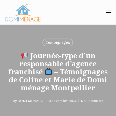
Skip
Men
to
main
content
Témoignages
Journée-type d’un
responsable d’agence
franchisé
– Témoignages
de Coline et Marie de Domi
ménage Montpellier
By
DOMI MENAGE
14 novembre 2024
No Comments