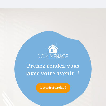
français afin d’y créer 
personne Domi Ménage.
Prenez rendez-vous
avec votre avenir !
Devenir franchisé