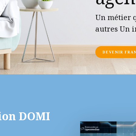
Un métier q
autres Un i
DEVENIR FRA
tion DOMI