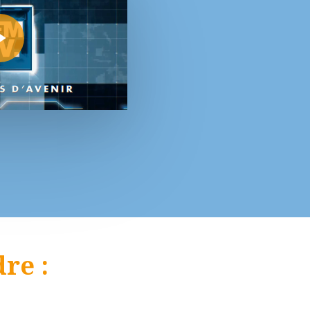
eo
re :