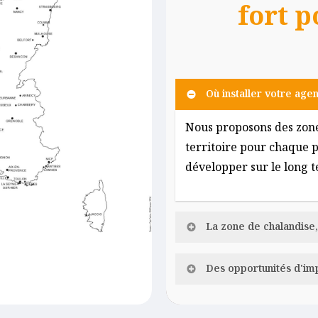
fort p
Où installer votre age
Nous proposons des zones
territoire pour chaque p
développer sur le long t
La zone de chalandise,
Domi Ménage, de part so
Des opportunités d'imp
les zones urbaines/pér
habitants sur l’ensemble 
Notre réseau propose de