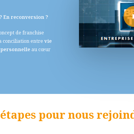
Play Vid
? En reconversion ?
oncept de franchise
 conciliation entre
vie
e personnelle
au cœur
 étapes pour nous rejoind