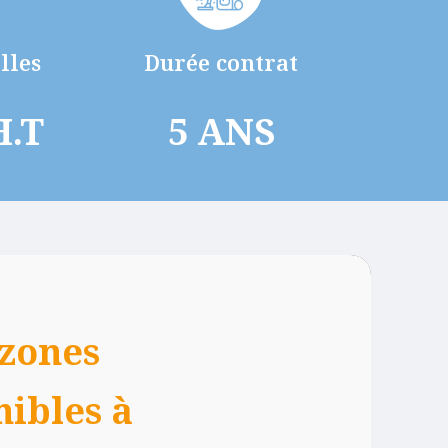
lles
Durée contrat
H.T
5 ANS
 zones
nibles à