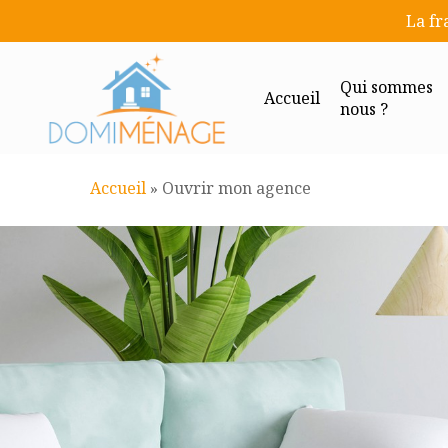
Skip
La fr
to
main
Qui sommes
content
Accueil
nous ?
Accueil
»
Ouvrir mon agence