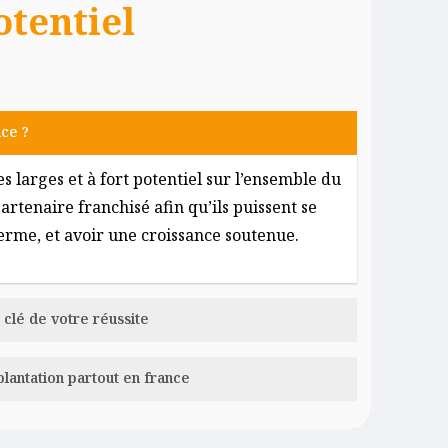
otentiel
nce ?
 larges et à fort potentiel sur l’ensemble du
artenaire franchisé afin qu’ils puissent se
erme, et avoir une croissance soutenue.
 clé de votre réussite
n modèle et retour d’expérience, privilégie
lantation partout en france
iurbaines avec un minimum de 50 000
du territoire choisi avec le franchisé.
 nombreuses opportunités sur le territoire