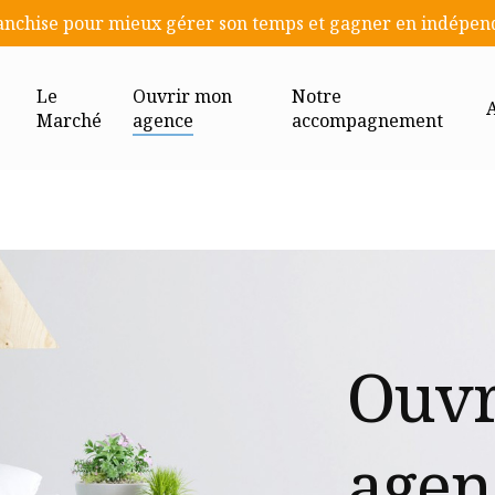
anchise pour mieux gérer son temps et gagner en indépe
Le
Ouvrir mon
Notre
A
Marché
agence
accompagnement
Ouvr
agen