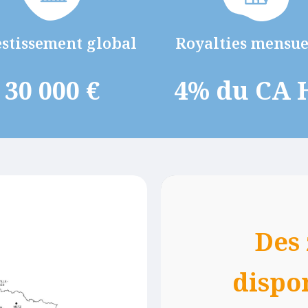
Royalties mensue
stissement global
4% du CA 
30 000 €
Des
dispo