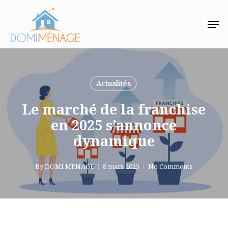
Skip
Men
to
main
content
Actualités
Le marché de la franchise
en 2025 s’annonce
dynamique
By
DOMI MENAGE
8 mars 2025
No Comments